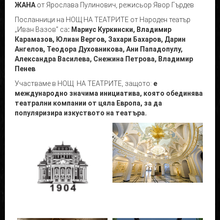
ЖАНА
от Ярослава Пулинович, режисьор Явор Гърдев
Посланници на НОЩ НА ТЕАТРИТЕ от Народен театър
„Иван Вазов” са
: Мариус Куркински, Владимир
Карамазов, Юлиан Вергов, Захари Бахаров, Дарин
Ангелов, Теодора Духовникова, Ани Пападопулу,
Александра Василева, Снежина Петрова, Владимир
Пенев
Участваме в НОЩ НА ТЕАТРИТЕ, защото:
е
международно значима инициатива, която обединява
театрални компании от цяла Европа, за да
популяризира изкуството на театъра.