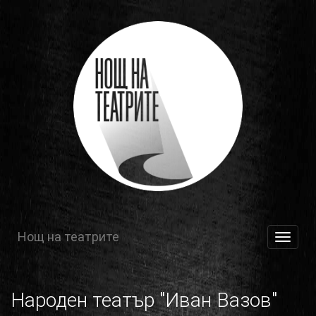
Нощ на театрите
Toggle
navigat
Народен театър "Иван Вазов"