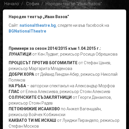
Начало
София
Народен театър "Иван Вазов"
Народен театър „Иван Вазов”
Сайт:
nationaltheatre
.bg
, следете ни във facebook на
BGNationalTheatre
Премиери за сезон 2014/2015 към 1.04.2015 г.:
ЛУНАТИЦИ
от Кен Лудвиг, режисьор Росица Обрешкова
ПРОЦЕСЪТ ПРОТИВ БОГОМИЛИТЕ
от Стефан Цанев,
режисьор Маргарита Младенова
ДОБРИ ХОРА
от Дейвид Линдзи-Абер, режисьор Николай
Поляков
НА РЪБА
– авторски спектакъл на Александър Морфов
ГЛАС
от Елена Алексиева, режисьор Стоян Алексиев
СОЛУНСКИТЕ СЪЗАКЛЯТНИЦИ
от Георги Данаилов,
режисьор Стоян Радев
ПЕТОКНИЖИЕ ИСААКОВО
по Анжел Вагенщайн,
режисьор Войчех Кобжински
КАКВАТО ТИ МЕ ИСКАШ
от Луиджи Пирандело, режисьор
Стефан Москов