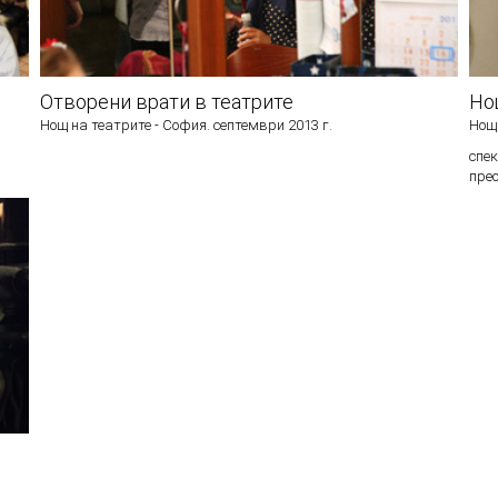
Отворени врати в театрите
Но
Нощ на театрите - София. септември 2013 г.
Нощ
спе
пре