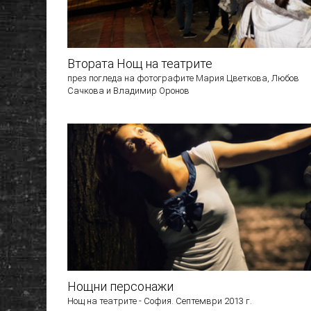
Втората Нощ на театрите
през погледа на фотографите Мария Цветкова, Любов
Сачкова и Владимир Оронов
Нощни персонажи
Нощ на театрите - София. Септември 2013 г.