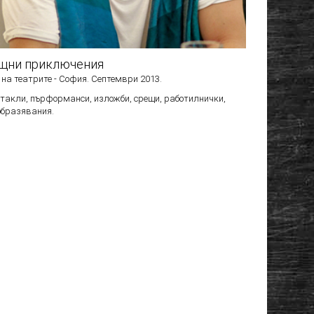
щни приключения
 на театрите - София. Септември 2013.
ктакли, пърформанси, изложби, срещи, работилнички,
образявания.