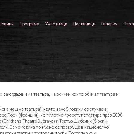
Новини
Програма
Участници
Посланици
Галерия
Парт
о са отдадени на театъра, на всички които обичат театъра и
ка нощ на театъра", която вече 5 години се случва в
ора Роси (Франция), но пилотно проектът стартира през 2008
(Children’s Theatre Dubrava) и Театър Шибеник (Šibenik
ители. Само година по-късно се превръща в национално
рватски театри и театрални трупи. Поетапно към