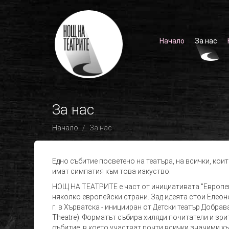
Начало
За нас
За нас
Начало
За нас
Едно събитие посветено на театъра, на всички, коит
имат симпатия към това изкуство.
НОЩ НА ТЕАТРИТЕ е част от инициативата "Европейс
няколко европейски страни. Зад идеята стои Елеон
г. в Хърватска - иницииран от Детски театър Добрава 
Theatre). Форматът събира хиляди почитатели и зр
събитие, в което участват почти всички значими хъ