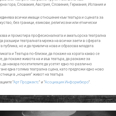
рна гора, Словакия, Австрия, Словения, Германия, Испания и
бединява всички имащи отношение към театъра и сцената за
уство, без граници, езикови, религиозни или етнически
казва и промотира професионалната и аматьорска театрална
 да разшири театралната мрежа на всички заети в сферата
а публика, но и да привлича нова и образова младата.
ликата и Театъра по-близки, да покаже на хората какво се
е, да покаже живота на и във театъра, да разкаже за
о; да накара посетителите да усетят едно по-различно
стане една голяма театрална сцена, като предложи едно ново
стници в „нощния“ живот на театъра.
ациите "
Арт Проджектс
" и "
Асоциация Информбюро
".