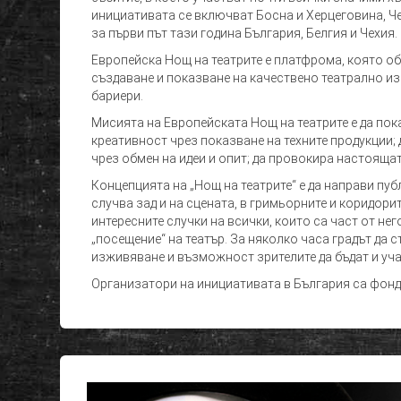
инициативата се включват Босна и Херцеговина, Че
за първи път тази година България, Белгия и Чехия.
Европейска Нощ на театрите е платфрома, която о
създаване и показване на качествено театрално изк
бариери.
Мисията на Европейската Нощ на театрите е да по
креативност чрез показване на техните продукции;
чрез обмен на идеи и опит; да провокира настоящат
Концепцията на „Нощ на театрите“ е да направи пуб
случва зад и на сцената, в гримьорните и коридорит
интересните случки на всички, които са част от нег
„посещение“ на театър. За няколко часа градът да 
изживяване и възможност зрителите да бъдат и уча
Организатори на инициативата в България са фонд