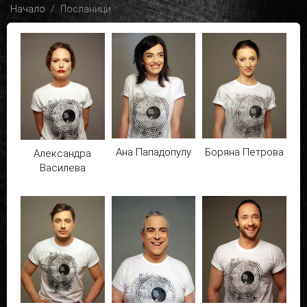
Начало
Посланици
Ана Пападопулу
Боряна Петрова
Александра
Василева