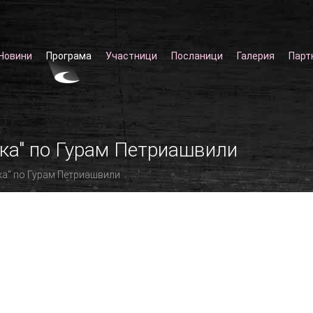
Новини
Програма
Участници
Посланици
Галерия
Парт
чка" по Гурам Петриашвили
ка" по Гурам Петриашвили