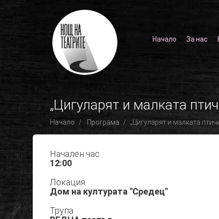
Начало
За нас
„Цигуларят и малката пти
Начало
Програма
„Цигуларят и малката птич
Начален час
12:00
Локация
Дом на културата "Средец"
Трупа