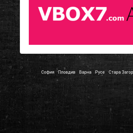
София
Пловдив
Варна
Русе
Стара Заго