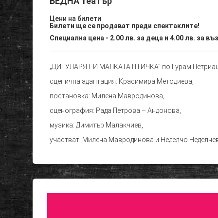
ВЕДНА театър
Цени на билети
Билети ще се продават преди спектаклите!
Специална цена - 2.00 лв. за деца и 4.00 лв. за въ
„ЦИГУЛАРЯТ И МАЛКАТА ПТИЧКА" по Гурам Петриа
сценична адаптация: Красимира Методиева,
постановка: Милена Мавродинова,
сценография: Рада Петрова – Андонова,
музика: Димитър Малакчиев,
участват: Милена Мавродинова и Неделчо Неделчев 