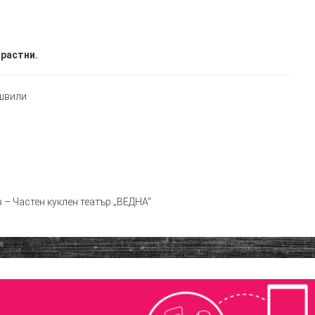
зрастни.
швили
– Частен куклен театър „ВЕДНА"